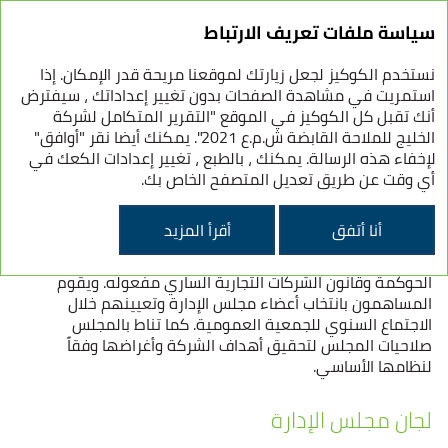
سياسة ملفات تعريف الارتباط
نستخدم الكوكيز لجعل زيارتك لموقعنا مريحة قدر الإمكان. إذا
هيكل حوكمة الشركات
استمريت في مشاهدة الصفحات بدون تغيير إعداداتك ، سيفترض
أنك تقبل كل الكوكيز في الموقع "التقرير المتكامل لشركة
الخليج للملاحة القابضة ش.م.ع 2021". يمكنك أيضا نقر "أوافق"
لإخفاء هذه الرسالة. يمكنك ، بالطبع ، تغيير إعدادات الكعك في
تشكيل مجلس الإدارة
أي وقت عن طريق تعديل المتصفح الخاص بك.
يتولى مجلس الإدارة مسؤولية إدارة الشركة، ويشمل النظام
أنا أتفق
أقرأ المزيد
الأساسي للشركة طريقة وأسلوب تشكيل مجلس الإدارة وعدد
أعضائه، فضلاً عن مدة توليهم لمناصبهم بالامتثال لمتطلبات
الحوكمة وقانون الشركات التجارية الساري مفعوله. ويقوم
المساهمون بانتخاب أعضاء مجلس الإدارة وتعيينهم خلال
الاجتماع السنوي للجمعية العمومية. كما تناط بالمجلس
صلاحيات المجلس لتحقيق أهداف الشركة وأغراضها وفقاً
لنظامها الأساسي.
لجان مجلس الإدارة