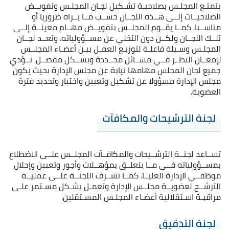
يتمتـع المجلـس بصلاحيـة تشـكيل لجـان المجلـس وتفويــض
الصلاحيــات إلــى هــذه اللجــان حســب مــا يــراه ضروريا أو
مناســبا. كمــا يقــوم المجلــس بتفويــض مهــام معينــة إلــى
تلــك اللجــان ولكــن دون التخلي عن مســؤولياته. وتعــد لجــان
المجلـس وسـيلة فاعلـة لتوزيـع العمـل بيـن أعضـاء المجلــس
لإمعــان النظــر فــي مســائل محــددة وبشــكل مفصــل. تــؤدي
جمیع لجان المجلس مهامها نيابة عن مجلس الإدارة بحيث يكون
مجلس الإدارة مسؤولا عن تشكيل وتعيين واختيار وتحديد فترة
العضوية.
لجنة الترشيحات والمكافآت
تســاعد لجنــة الترشــيحات والمكافــآت المجلــس علــى الاضطلاع
بمســؤولياته فــي مــا يتعلــق بمؤهــلات وأجور وتعيين وإحلال
موظفــي الإدارة العليــا. كمــا تشــرف اللجنــة علــى عمليــة
الترشــح لعضويــة مجلــس الإدارة وتعمـل بشـكل مسـتمر علـى
مراقبـة اسـتقلالية أعضـاء المجلـس المسـتقلين.
لجنة التدقيق