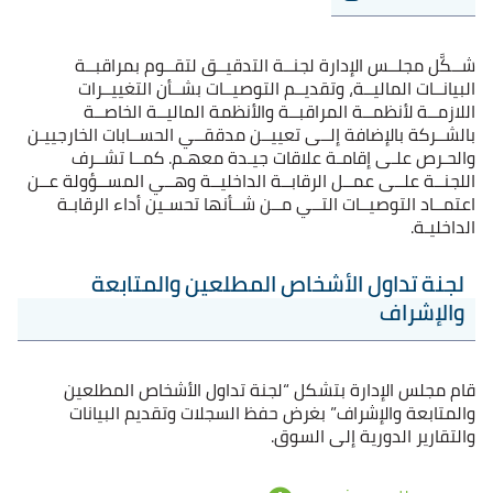
شــكَّل مجلــس الإدارة لجنــة التدقيــق لتقــوم بمراقبــة
البيانــات الماليــة، وتقديــم التوصيــات بشــأن التغييــرات
اللازمــة لأنظمــة المراقبــة والأنظمة الماليــة الخاصــة
بالشــركة بالإضافة إلــى تعييــن مدققــي الحســابات الخارجييـن
والحـرص علـى إقامـة علاقات جيـدة معهـم. كمــا تشــرف
اللجنــة علــى عمــل الرقابــة الداخليــة وهــي المســؤولة عــن
اعتمــاد التوصيــات التــي مــن شــأنها تحسـين أداء الرقابـة
الداخليـة.
لجنة تداول الأشخاص المطلعين والمتابعة
والإشراف
قام مجلس الإدارة بتشكل “لجنة تداول الأشخاص المطلعين
والمتابعة والإشراف” بغرض حفظ السجلات وتقديم البيانات
والتقارير الدورية إلى السوق.